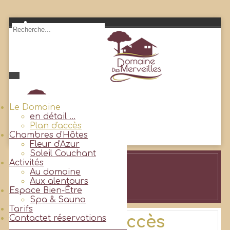
Le Domaine
en détail ...
Plan d'accès
Chambres d'Hôtes
Fleur d'Azur
Soleil Couchant
Activités
Au domaine
Accueil
Aux alentours
Plan d'accès
Espace Bien-Être
Spa & Sauna
Tarifs
Plan d'accès
Contact
et réservations